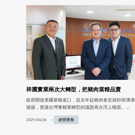
祥圃實業兩次大轉型，把豬肉當精品賣
政府開放美國萊豬進口，從去年起豬肉食安就吵得沸沸
揚揚，更讓台灣養豬業轉型的議題再次浮上檯面。...
2021/04/28
經營實務