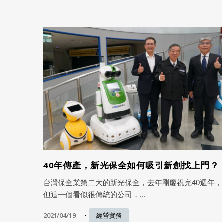
40年傳產，新光保全如何吸引新創找上門？
台灣保全業第二大的新光保全，去年剛慶祝完40週年，
但這一個看似很傳統的公司，...
2021/04/19
經營實務