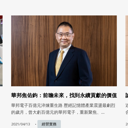
華邦焦佑鈞：前瞻未來，找到永續貢獻的價值
華邦電子百億元淬煉重生路 歷經記憶體產業震盪最劇烈
的歲月，曾大虧百億元的華邦電子，重新聚焦、...
2021/04/13
2
經營實務