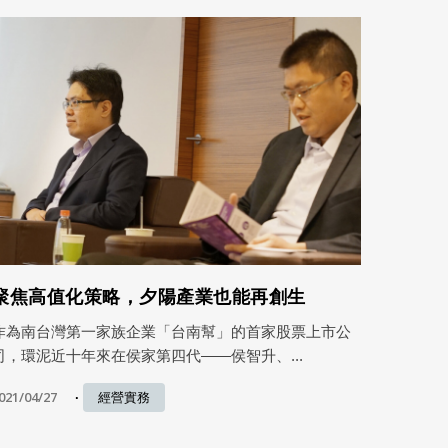
聚焦高值化策略，夕陽產業也能再創生
作為南台灣第一家族企業「台南幫」的首家股票上市公
司，環泥近十年來在侯家第四代——侯智升、...
021/04/27
經營實務