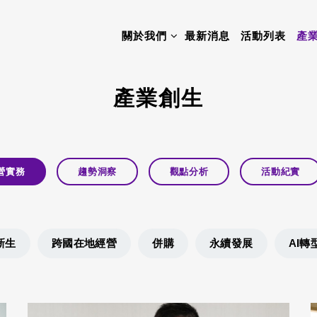
關於我們
最新消息
活動列表
產
產業創生
營實務
趨勢洞察
觀點分析
活動紀實
新生
跨國在地經營
併購
永續發展
AI轉