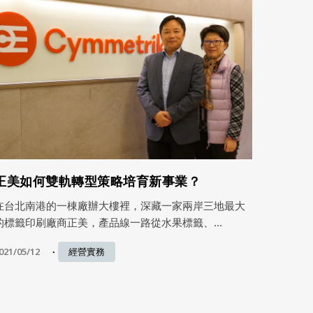
正美如何雙軌轉型策略培育新事業？
在台北南港的一棟廠辦大樓裡，深藏一家兩岸三地最大
的標籤印刷廠商正美，產品線一路從水果標籤、...
021/05/12
經營實務