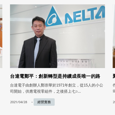
台達電鄭平：創新轉型是持續成長唯一的路
台達電子由創辦人鄭崇華於1971年創立，從15人的小公
司開始，供應電視零組件，之後搭上七○...
2021/04/28
2
經營實務