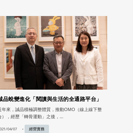
誠品蛻變進化「閱讀與生活的全通路平台」
近年來，誠品積極調整體質，推動OMO（線上線下整
合），經歷「轉骨運動」之後，...
021/04/07
經營實務