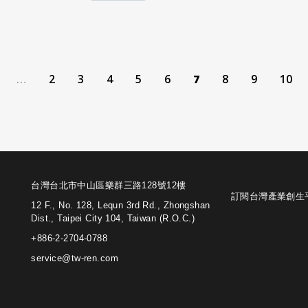
…
2
3
4
5
6
7
8
9
10
台灣台北市中山區樂群三路128號12樓
訂閱台灣產業創生
12 F., No. 128, Lequn 3rd Rd., Zhongshan
Dist., Taipei City 104, Taiwan (R.O.C.)
+886-2-2704-0788
service@tw-ren.com