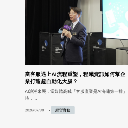
當客服遇上AI流程重塑，程曦資訊如何幫企
業打造超自動化大腦？
AI浪潮來襲，當媒體高喊「客服產業是AI海嘯第一排」
時，...
2026/07/30
經營實務