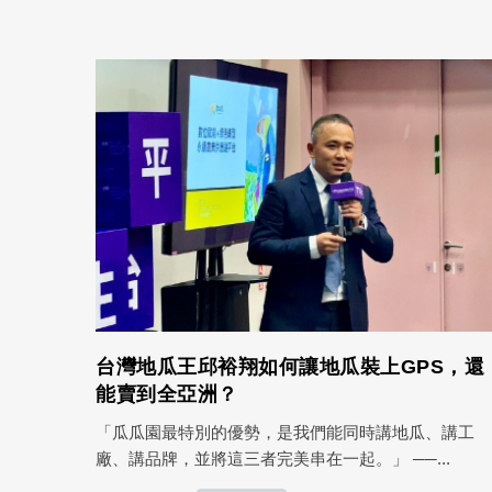
台灣地瓜王邱裕翔如何讓地瓜裝上GPS，還
能賣到全亞洲？
「瓜瓜園最特別的優勢，是我們能同時講地瓜、講工
廠、講品牌，並將這三者完美串在一起。」 ──...