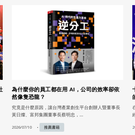
社
為什麼你的員工都在用 AI，公司的效率卻依
然像隻恐龍？
究竟是什麼原因，讓台灣產業創生平台創辦人暨董事長
黃日燦、富邦集團董事長蔡明忠，...
2026/07/10
2
推薦書籍