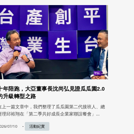
十年陪跑，大亞董事長沈尚弘見證瓜瓜園2.0
的升級轉型之路
在上一篇文章中，我們整理了瓜瓜園第二代接班人、總
經理邱裕翔在「第二季共好成長企業家聯誼餐會」...
026/07/10
活動紀實