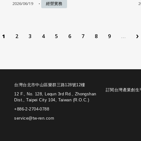
2026/06/19
2
經營實務
›
1
2
3
4
5
6
7
8
9
…
台灣台北市中山區樂群三路128號12樓
訂閱台灣產業創生
12 F., No. 128, Lequn 3rd Rd., Zhongshan
Dist., Taipei City 104, Taiwan (R.O.C.)
+886-2-2704-0788
service@tw-ren.com