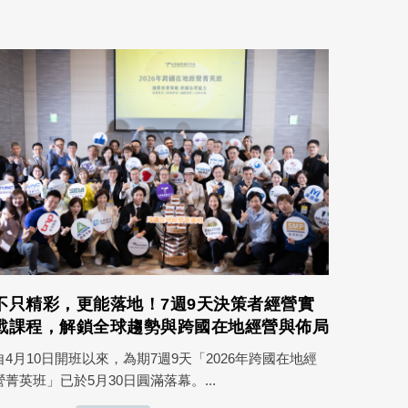
不只精彩，更能落地！7週9天決策者經營實
戰課程，解鎖全球趨勢與跨國在地經營與佈局
自4月10日開班以來，為期7週9天「2026年跨國在地經
營菁英班」已於5月30日圓滿落幕。...