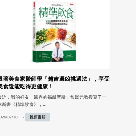
跟著美食家醫師學「趨吉避凶挑選法」，享受
美食還能吃得更健康！
最近，我的好友「醫界的福爾摩斯」曾嶔元教授寫了一
本新書《精準飲食》，...
026/07/30
推薦書籍