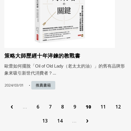
策略大師歷經十年淬鍊的教戰書
歐蕾如何擺脫「Oil of Old Lady（老太太的油）」的舊有品牌形
象來吸引新世代消費者？...
2024/03/01
推薦書籍
‹
…
6
7
8
9
10
11
12
›
13
14
…