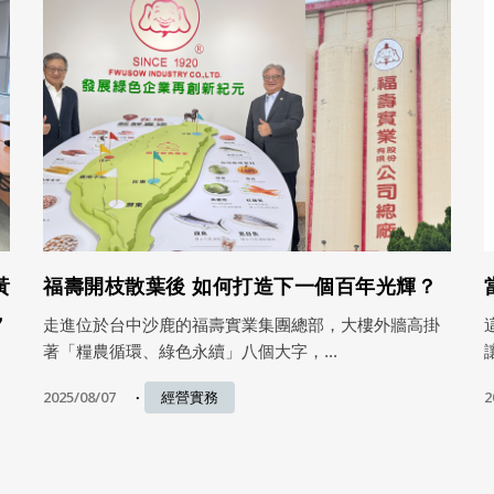
黃
福壽開枝散葉後 如何打造下一個百年光輝？
，
走進位於台中沙鹿的福壽實業集團總部，大樓外牆高掛
著「糧農循環、綠色永續」八個大字，...
2025/08/07
2
經營實務