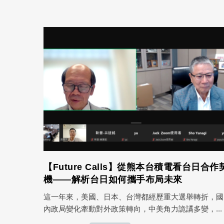
【Future Calls】從熊本台積電看台日合作
機——解析台日如何攜手布局未來
這一年來，美國、日本、台灣都經歷重大選舉轉折，國
內政局變化牽動對外政策轉向，中美角力詭譎多變，...