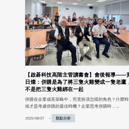
【啟碁科技高階主管讀書會】會後報導——
日燦：併購是為了將三隻火雞變成一隻老鷹
不是把三隻火雞綁在一起
併購在企業成長策略中，究竟扮演怎樣的角色？什麼時
候才是考慮併購的最佳時機？企業思考併購時，...
2025/08/07
觀點分析