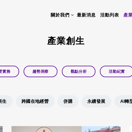
關於我們
最新消息
活動列表
產
產業創生
營實務
趨勢洞察
觀點分析
活動紀實
新生
跨國在地經營
併購
永續發展
AI轉