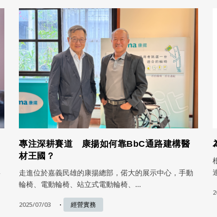
專注深耕賽道 康揚如何靠BbC通路建構醫
材王國？
共
走進位於嘉義民雄的康揚總部，偌大的展示中心，手動
輪椅、電動輪椅、站立式電動輪椅、...
2
2025/07/03
經營實務