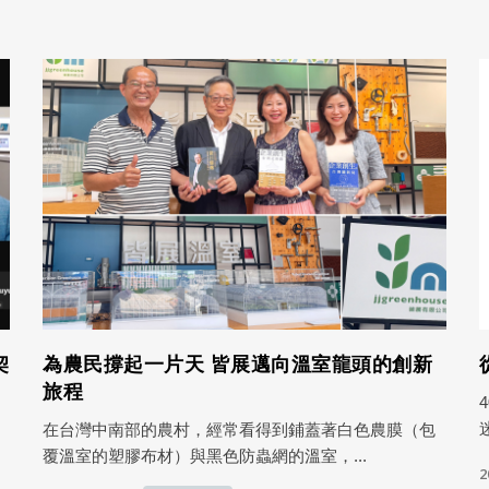
契
為農民撐起一片天 皆展邁向溫室龍頭的創新
旅程
在台灣中南部的農村，經常看得到鋪蓋著白色農膜（包
覆溫室的塑膠布材）與黑色防蟲網的溫室，...
2