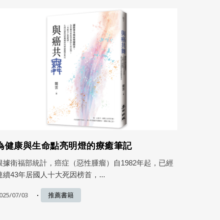
為健康與生命點亮明燈的療癒筆記
根據衛福部統計，癌症（惡性腫瘤）自1982年起，已經
連續43年居國人十大死因榜首，...
025/07/03
推薦書籍