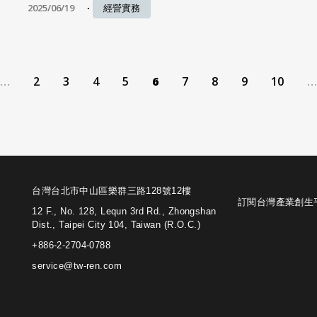
2025/06/19
經營實務
…
2
3
4
5
6
7
8
9
10
…
台灣台北市中山區樂群三路128號12樓
訂閱台灣產業創生
12 F., No. 128, Lequn 3rd Rd., Zhongshan
Dist., Taipei City 104, Taiwan (R.O.C.)
+886-2-2704-0788
service@tw-ren.com