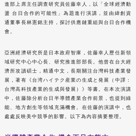
進部上席主任調查研究員佐藤幸人，以「全球經濟動
盪 台日合作的可能性」為題進行演講，並由緯創資
通董事長林憲銘主持，探討供應鏈重組與台日合作機
會。
亞洲經濟研究所是日本政府智庫，佐藤幸人歷任新領
域研究中心中心長、研究推進部部長。他曾在台大經
濟所攻讀碩士，精通中文，長期關注台灣科技產業發
展，著有《台湾ハイテク産業の生成と発展（中譯：
台灣高科技產業的生成與發展）》等書。在本次演講
中，佐藤除分析台日半導體產業合作前景，也提到綠
能、地方創生等領域充滿機會。在佐藤的演講中，也
處處反映美中競爭的影響。以下為內容摘要整理。