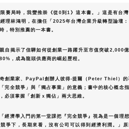
限賽局時，我蠻推崇《從0到1》這本書。」這是有台
經理林鴻明，在擔任「2025年台灣企業升級轉型論壇
時，特別推薦的一本書。
親自揭示了信驊如何從創業一路躍升至市值突破2,000
80%，成為龍頭供應商的崛起歷程。
創業家、PayPal創辦人彼得‧提爾（Peter Thiel）
「完全競爭」與「獨占事業」的意義；書中的核心概念
，必須掌握「創新ｘ獨佔」兩大思維。
「經濟學入門的第一堂課把『完全競爭』視為是一個理
全競爭下，長期來看，沒有公司可以得到經濟利潤。」原