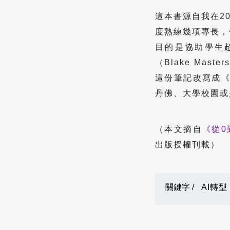
這本書源自我在201
度熟練幾項專長，
目的是協助學生
（Blake Ma
這份筆記改寫成《
丹佛、大學校園或
（本文摘自
《
從
出版授權刊載）
關鍵字 /
AI轉型