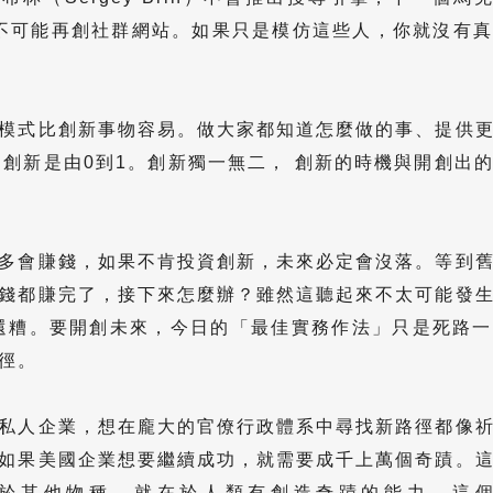
rg）也不可能再創社群網站。如果只是模仿這些人，你就沒有
模式比創新事物容易。做大家都知道怎麼做的事、提供
，創新是由0到1。創新獨一無二， 創新的時機與開創出
多會賺錢，如果不肯投資創新，未來必定會沒落。等到
錢都賺完了，接下來怎麼辦？雖然這聽起來不太可能發
暴還糟。要開創未來，今日的「最佳實務作法」只是死路
徑。
私人企業，想在龐大的官僚行政體系中尋找新路徑都像
如果美國企業想要繼續成功，就需要成千上萬個奇蹟。
於其他物種，就在於人類有創造奇蹟的能力。這