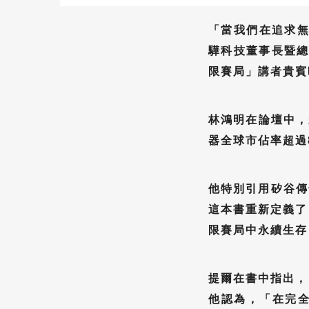
「當我們在追求無
驊科技董事長暨總
限賽局」講者貴賓
林鴻明在論壇中，
器全球市佔率超過
他特別引用矽谷傳奇
這本書重新定義了
限賽局中永續生存
提爾在書中指出，
他認為，「在完