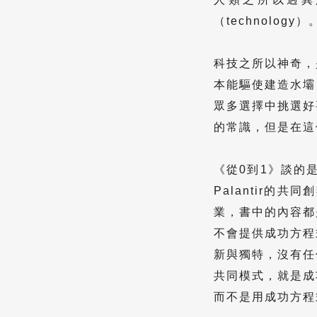
（technology）
科技之所以神奇，
本能驅使建造水壩
眾多選擇中挑選好
的常識，但是在這
《從0到1》談的
Palantir的
業，書中的內容都
不會提供成功方程
新與獨特，沒有任
共同模式，就是成
而不是用成功方程