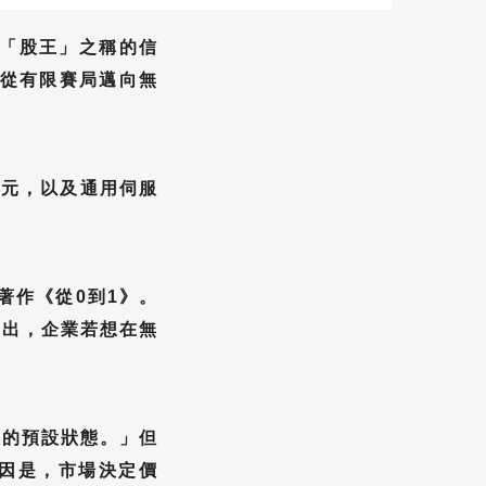
灣「股王」之稱的信
：從有限賽局邁向無
億元，以及通用伺服
的著作《從0到1》。
指出，企業若想在無
想的預設狀態。」但
因是，市場決定價