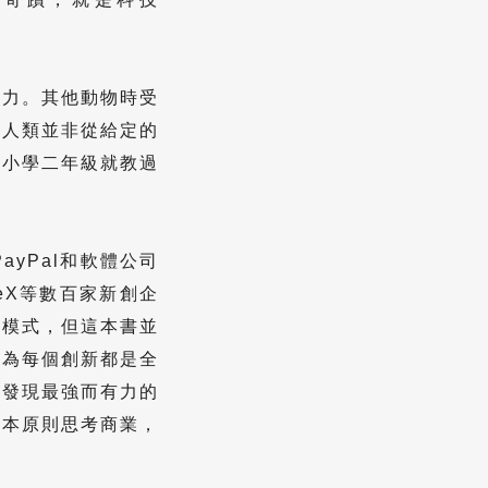
能力。其他動物時受
。人類並非從給定的
是小學二年級就教過
yPal和軟體公司
ceX等數百家新創企
新模式，但這本書並
因為每個創新都是全
上發現最強而有力的
基本原則思考商業，