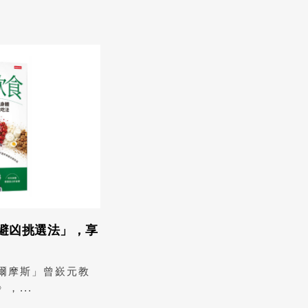
避凶挑選法」，享
爾摩斯」曾嶔元教
，...