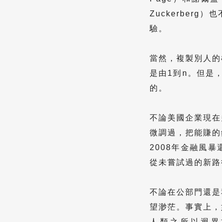
Zuckerbe
驗。
當然，複製別人的
是由1到n。但是
的。
不論美國企業現在
微調過，把能賺的
2008年金融風
從未嘗試過的新路
不論在公部門還是
望渺茫。事實上，
人類之所以迥異