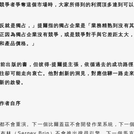
競爭者爭奪這個市場時，大家所得到的利潤頂多達到可以
反就是獨占，」提爾指的獨占企業是「業務精熟到沒有
正因為獨占企業沒有競爭，或是競爭對手與它差距太大
和產品價格。」
前出版的書，但彼得‧提爾提主張，依循過去的成功路
往卻可能走向衰亡。他對創新的洞見，對應信驊一路走
新的啟發。
作者自序
都不會重演。下一個比爾蓋茲不會開發作業系統，下一個賴瑞
‧布林（Sergey Brin）不會推出搜尋引擎，下一個馬克