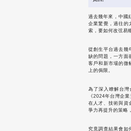
過去幾年來，中國紅
企業驚覺，過往的
索，要如何改弦易
從創生平台過去幾
缺的問題，一方面
客戶和新市場的微
上的侷限。
為了深入瞭解台灣
《2024年台灣
在人才、技術與資
爭力再提升的策略
究竟調查結果會如