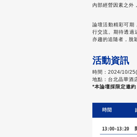
內部經營因素之外
論壇活動精彩可期
行交流。期待透過
亦趨的追隨者，脫
活動資訊
時間：2024/10/25(
地點：台北晶華酒店
*本論壇採限定邀