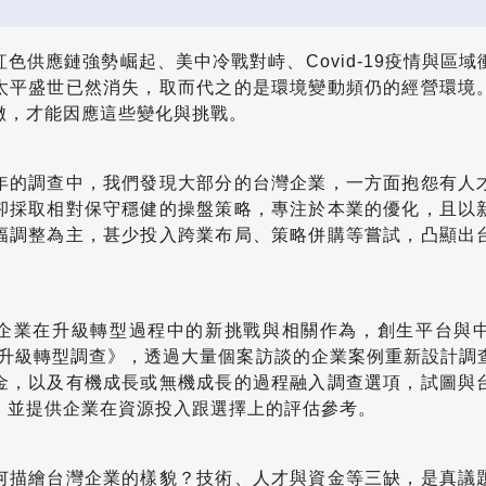
色供應鏈強勢崛起、美中冷戰對峙、Covid-19疫情與區
太平盛世已然消失，取而代之的是環境變動頻仍的經營環境
轍，才能因應這些變化與挑戰。
年的調查中，我們發現大部分的台灣企業，一方面抱怨有人
卻採取相對保守穩健的操盤策略，專注於本業的優化，且以
幅調整為主，甚少投入跨業布局、策略併購等嘗試，凸顯出
企業在升級轉型過程中的新挑戰與相關作為，創生平台與
企業升級轉型調查》，透過大量個案訪談的企業案例重新設計調
金，以及有機成長或無機成長的過程融入調查選項，試圖與
，並提供企業在資源投入跟選擇上的評估參考。
何描繪台灣企業的樣貌？技術、人才與資金等三缺，是真議