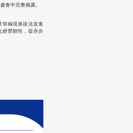
壇盛會中完整揭露。
業領袖現身說法並進
化經營韌性，從亦步