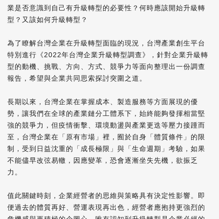
業是否意識到自己有升級轉型的必要性？何時應該開始升級轉
型？又該如何升級轉型？
為了瞭解台灣企業在升級轉型面臨的現況，台灣產業創生平台
特別進行《2022年台灣企業升級轉型調查》，針對企業升級轉
型的動機、挑戰、方向、方式、競爭力等面向整理出一份調查
報告，希望與企業共同思索探討突圍之道。
長期以來，台灣企業在掌握成本、製造服務等方面展現的優
勢，讓我們在全球的產業鏈分工體系下，始終能夠發揮相當堅
強的競爭力，但疫情衝擊、環境動盪與產業更迭等壓力接踵而
至，台灣企業在「原有市場」裡，囿於自身「體質條件」的限
制，受到日益沈重的「成長極限」與「生命週期」考驗，如果
不能儘早改弦易轍，因應變革，恐會逐漸坐失先機，欲振乏
力。
值此關鍵時刻，企業經營者的思維與策略具有決定性影響。即
便過去的體質再好、營運表現再出色，經營者應抱持更強烈的