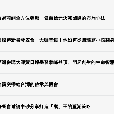
貿易商到全方位藥廠 健喬信元決戰國際的布局心法
黃日燦傳新書發表會，大咖雲集！他如何從圓環窮小孩翻
亞洲併購大師黃日燦學習攀峰登頂、開局創生的生命智
哈衝突帶給台灣的啟示與機會
好餐會邀請中砂分享打造「磨」王的藍湖策略