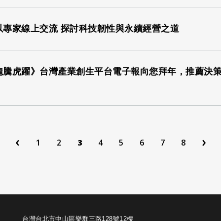
以專家線上交流 探討科技韌性與永續經營之道
《龍騰虎躍》台灣產業創生平台電子報向您拜年，推薦決
‹
›
1
2
3
4
5
6
7
8
台灣台北市中山區樂群三路128號12樓