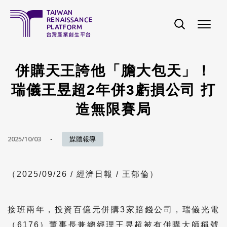
移至主內容
併購天王誇他「膽大包天」！
瑞儀王昱超2年併3虧損公司 打
造無限賽局
2025/10/03
媒體報導
（2025/09/26 / 經濟日報 / 王郁倫）
接班兩年，投資百億元併購3家賠錢公司，瑞儀光電
（6176）董事長兼總經理王昱超被有併購大師稱號