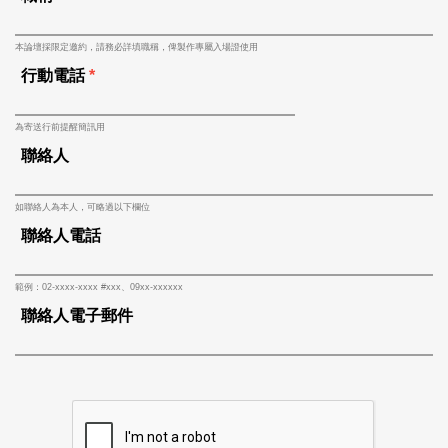
本論壇採限定邀約，請務必詳填職稱，俾製作專屬入場證使用
行動電話
*
為寄送行前提醒簡訊用
聯絡人
如聯絡人為本人，可略過以下欄位
聯絡人電話
範例：02-xxxx-xxxx #xxx、09xx-xxxxxx
聯絡人電子郵件