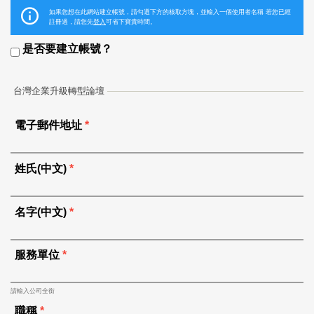
如果您想在此網站建立帳號，請勾選下方的核取方塊，並輸入一個使用者名稱 若您已經
註冊過，請您先
登入
可省下寶貴時間。
是否要建立帳號？
台灣企業升級轉型論壇
電子郵件地址
*
姓氏(中文)
*
名字(中文)
*
服務單位
*
請輸入公司全銜
職稱
*