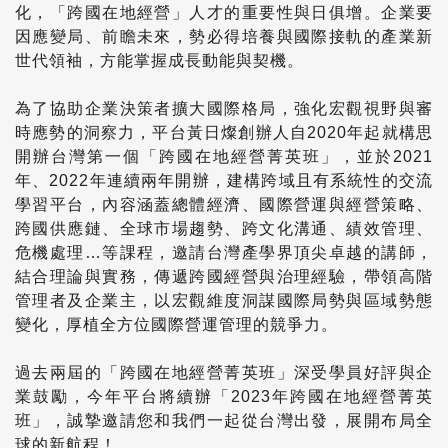
化，「跨國在地經營」人才的重要性與日俱增。企業要
因應變局、前瞻未來，勢必得培養與國際接軌的產業新
世代領袖，方能掌握成長動能與契機。
為了協助企業決策者擴大國際格局，強化宏觀視野與審
時應勢的洞察力，平台黃日燦創辦人自2020年起就構思
開辦台灣第一個「跨國在地經營菁英班」，並於2021
年、2022年連續兩年開辦，建構跨域且有系統性的交流
學習平台，內容涵蓋總體經濟、國際營運與經營策略、
跨國供應鏈、全球市場趨勢、跨文化溝通、績效管理、
危機處理…等課程，邀請台灣產學界頂尖卓越的講師，
結合理論與實務，傳遞跨國經營與治理經驗，帶領高階
管理者及企業主，以宏觀維度洞謀國際局勢與區域勢態
變化，厚植全方位國際營運管理的競爭力。
過去兩屆的「跨國在地經營菁英班」深受學員好評與企
業鼓勵，今年平台將續辦「2023年跨國在地經營菁英
班」，誠摯邀請您和我們一起從台灣出發，展開布局全
球的新航程！