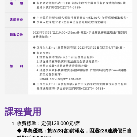
課程費用
收費標準：定價128,000元/席
◆
早鳥優惠：於2/28(含)前報名，
因遇228連續假日自